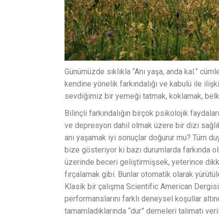
Günümüzde sıklıkla “Anı yaşa, anda kal.” cümle
kendine yönelik farkındalığı ve kabulü ile iliş
sevdiğimiz bir yemeği tatmak, koklamak, belk
Bilinçli farkındalığın birçok psikolojik faydal
ve depresyon dahil olmak üzere bir dizi sağl
anı yaşamak iyi sonuçlar doğurur mu? Tüm duy
bize gösteriyor ki bazı durumlarda farkında o
üzerinde beceri geliştirmişsek, yeterince dik
fırçalamak gibi. Bunlar otomatik olarak yürütül
Klasik bir çalışma Scientific American Dergisi
performanslarını farklı deneysel koşullar altın
tamamladıklarında “dur” demeleri talimatı ver