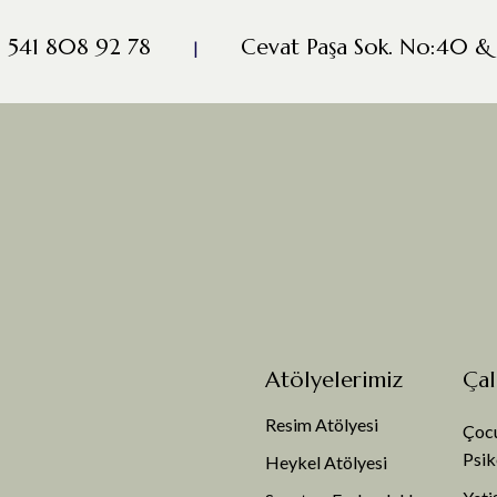
 541 808 92 78
Cevat Paşa Sok. No:40 & 
|
Atölyelerimiz
Çal
Resim Atölyesi
Çocu
Psik
Heykel Atölyesi