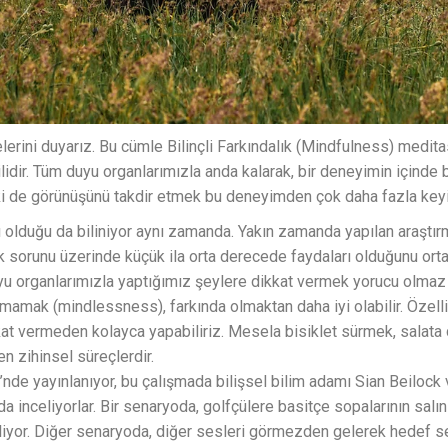
lerini duyarız. Bu cümle Bilinçli Farkındalık (Mindfulness) medita
kilidir. Tüm duyu organlarımızla anda kalarak, bir deneyimin içinde
i de görünüşünü takdir etmek bu deneyimden çok daha fazla keyi
arı olduğu da biliniyor aynı zamanda. Yakın zamanda yapılan araştır
ık sorunu üzerinde küçük ila orta derecede faydaları olduğunu or
u organlarımızla yaptığımız şeylere dikkat vermek yorucu olmaz m
lmamak (mindlessness), farkında olmaktan daha iyi olabilir. Özell
kat vermeden kolayca yapabiliriz. Mesela bisiklet sürmek, salata
en zihinsel süreçlerdir.
’nde yayınlanıyor, bu çalışmada bilişsel bilim adamı Sian Beilock 
da inceliyorlar. Bir senaryoda, golfçülere basitçe sopalarının salın
iliyor. Diğer senaryoda, diğer sesleri görmezden gelerek hedef s