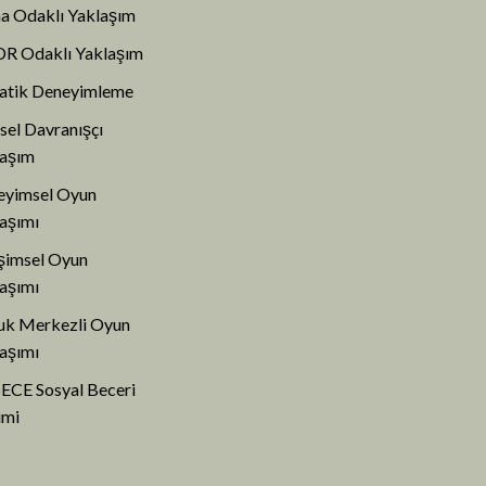
a Odaklı Yaklaşım
R Odaklı Yaklaşım
atik Deneyimleme
şsel Davranışçı
laşım
eyimsel Oyun
aşımı
şimsel Oyun
aşımı
uk Merkezli Oyun
aşımı
ECE Sosyal Beceri
imi