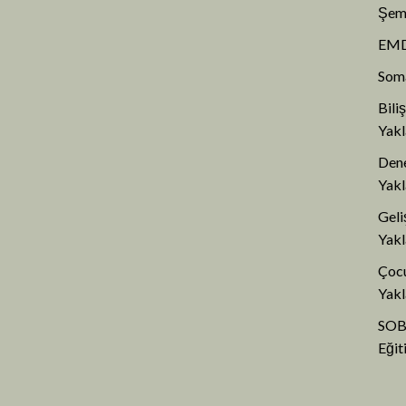
Şem
EMD
Som
Bili
Yak
Den
Yakl
Geli
Yakl
Çoc
Yakl
SOB
Eğit