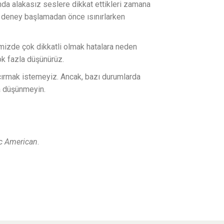
nda alakasız seslere dikkat ettikleri zamana
er deney başlamadan önce ısınırlarken
imizde çok dikkatli olmak hatalara neden
ok fazla düşünürüz.
açırmak istemeyiz. Ancak, bazı durumlarda
la düşünmeyin.
ic American
.