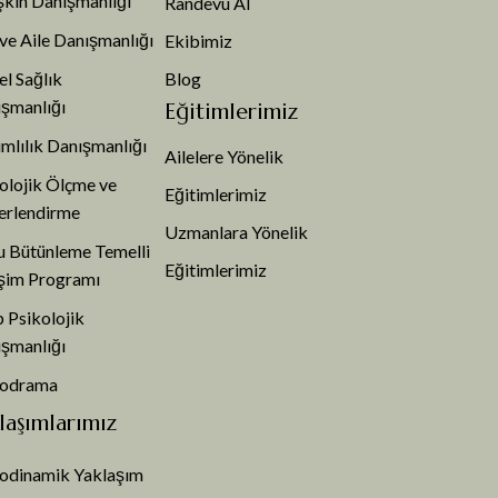
şkin Danışmanlığı
Randevu Al
 ve Aile Danışmanlığı
Ekibimiz
el Sağlık
Blog
şmanlığı
Eğitimlerimiz
mlılık Danışmanlığı
Ailelere Yönelik
olojik Ölçme ve
Eğitimlerimiz
erlendirme
Uzmanlara Yönelik
 Bütünleme Temelli
Eğitimlerimiz
şim Programı
 Psikolojik
şmanlığı
kodrama
laşımlarımız
odinamik Yaklaşım