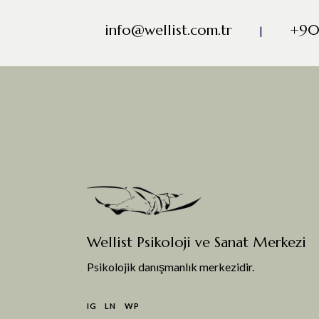
info@wellist.com.tr
+90
|
Wellist Psikoloji ve Sanat Merkezi
Psikolojik danışmanlık merkezidir.
IG
LN
WP