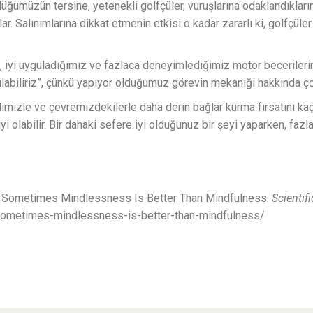
üğümüzün tersine, yetenekli golfçüler, vuruşlarına odaklandıkları
r. Salınımlarına dikkat etmenin etkisi o kadar zararlı ki, golfçül
, iyi uyguladığımız ve fazlaca deneyimlediğimiz motor beceriler
ğulabiliriz”, çünkü yapıyor olduğumuz görevin mekaniği hakkında ç
dimizle ve çevremizdekilerle daha derin bağlar kurma fırsatını k
i olabilir. Bir dahaki sefere iyi olduğunuz bir şeyi yaparken, faz
). Sometimes Mindlessness Is Better Than Mindfulness.
Scientif
/sometimes-mindlessness-is-better-than-mindfulness/