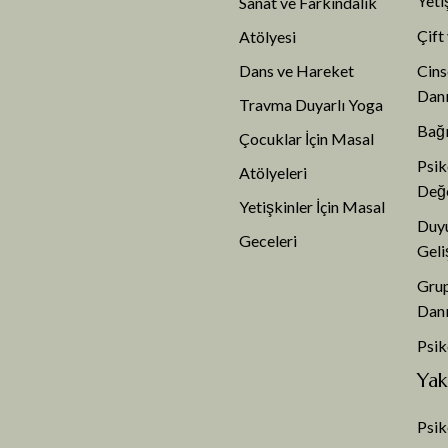
Yeti
Sanat ve Farkındalık
Çift
Atölyesi
Dans ve Hareket
Cins
Danı
Travma Duyarlı Yoga
Bağı
Çocuklar İçin Masal
Psik
Atölyeleri
Değ
Yetişkinler İçin Masal
Duyu
Geceleri
Geli
Grup
Danı
Psi
Yak
Psik