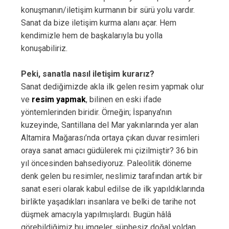
konuşmanın/iletişim kurmanın bir sürü yolu vardır.
Sanat da bize iletişim kurma alanı açar. Hem
kendimizle hem de başkalarıyla bu yolla
konuşabiliriz.
Peki, sanatla nasıl iletişim kurarız?
Sanat dediğimizde akla ilk gelen resim yapmak olur
ve
resim yapmak
, bilinen en eski ifade
yöntemlerinden biridir. Örneğin; İspanya’nın
kuzeyinde, Santillana del Mar yakınlarında yer alan
Altamira Mağarası’nda ortaya çıkan duvar resimleri
oraya sanat amacı güdülerek mi çizilmiştir? 36 bin
yıl öncesinden bahsediyoruz. Paleolitik döneme
denk gelen bu resimler, neslimiz tarafından artık bir
sanat eseri olarak kabul edilse de ilk yapıldıklarında
birlikte yaşadıkları insanlara ve belki de tarihe not
düşmek amacıyla yapılmışlardı. Bugün hâlâ
görebildiğimiz bu imgeler, şüphesiz doğal yoldan