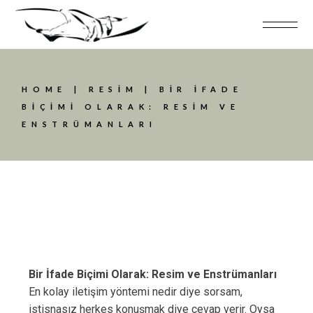
HOME
RESIM
BIR İFADE
BIÇIMI OLARAK: RESIM VE
ENSTRÜMANLARI
Bir İfade Biçimi Olarak: Resim ve Enstrümanları
En kolay iletişim yöntemi nedir diye sorsam,
istisnasız herkes konuşmak diye cevap verir. Oysa