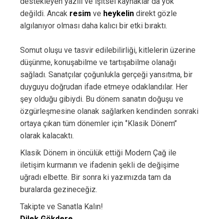
destekleyen yazılı ve işitsel kaynaklar da yok
değildi. Ancak
resim
ve
heykelin
direkt gözle
algılanıyor olması daha kalıcı bir etki bıraktı.
Somut oluşu ve tasvir edilebilirliği, kitlelerin üzerine
düşünme, konuşabilme ve tartışabilme olanağı
sağladı. Sanatçılar çoğunlukla gerçeği yansıtma, bir
duyguyu doğrudan ifade etmeye odaklandılar. Her
şey olduğu gibiydi. Bu dönem sanatın doğuşu ve
özgürleşmesine olanak sağlarken kendinden sonraki
ortaya çıkan tüm dönemler için ‘’Klasik Dönem’’
olarak kalacaktı.
Klasik Dönem in öncülük ettiği Modern Çağ ile
iletişim kurmanın ve ifadenin şekli de değişime
uğradı elbette. Bir sonra ki yazımızda tam da
buralarda gezineceğiz.
Takipte ve Sanatla Kalın!
Dilek Gökdere